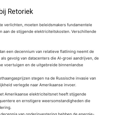
ij Retoriek
te verlichten, moeten beleidsmakers fundamentele
 aan de stijgende elektriciteitskosten. Verschillende
 dan een decennium van relatieve flatlining neemt de
oe als gevolg van datacenters die AI-groei aandrijven, de
he voertuigen en de uitgebreide binnenlandse
Methaangasprijzen stegen na de Russische invasie van
ijkheid verlegde naar Amerikaanse invoer.
t Amerikaanse elektriciteitsnet heeft stijgende
quentere en ernstigere weersomstandigheden die
ering.
 * decennia van onderinvestering hebben de energie-