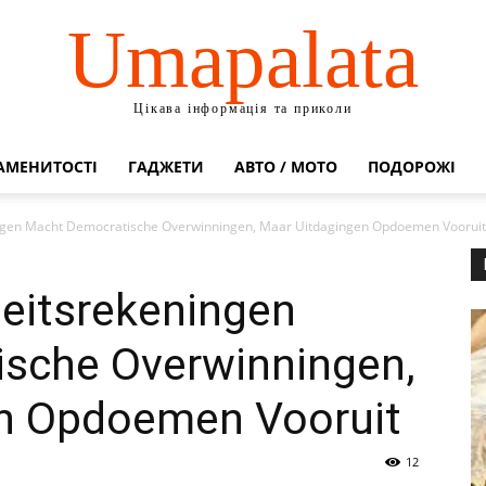
Umapalata
Цікава інформація та приколи
АМЕНИТОСТІ
ГАДЖЕТИ
АВТО / МОТО
ПОДОРОЖІ
ningen Macht Democratische Overwinningen, Maar Uitdagingen Opdoemen Vooruit
teitsrekeningen
sche Overwinningen,
n Opdoemen Vooruit
12