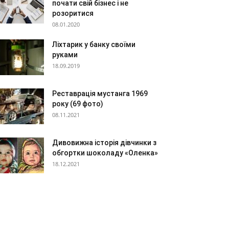
почати свій бізнес і не
розоритися
08.01.2020
Ліхтарик у банку своїми
руками
18.09.2019
Реставрація мустанга 1969
року (69 фото)
08.11.2021
Дивовижна історія дівчинки з
обгортки шоколаду «Оленка»
18.12.2021