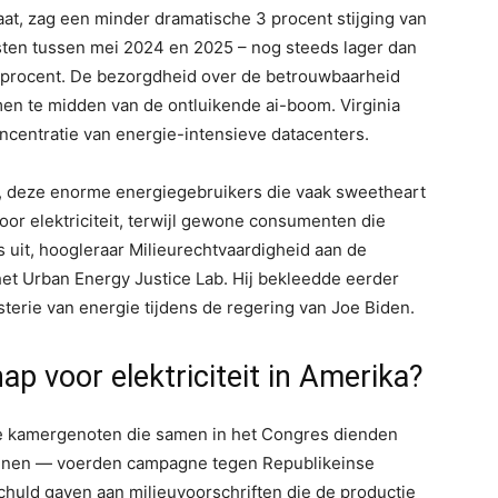
taat, zag een minder dramatische 3 procent stijging van
osten tussen mei 2024 en 2025 – nog steeds lager dan
 procent. De bezorgdheid over de betrouwbaarheid
en te midden van de ontluikende ai-boom. Virginia
centratie van energie-intensieve datacenters.
 deze enorme energiegebruikers die vaak sweetheart
voor elektriciteit, terwijl gewone consumenten die
uit, hoogleraar Milieurechtvaardigheid aan de
het Urban Energy Justice Lab. Hij bekleedde eerder
terie van energie tijdens de regering van Joe Biden.
ap voor elektriciteit in Amerika?
ge kamergenoten die samen in het Congres dienden
nnen — voerden campagne tegen Republikeinse
chuld gaven aan milieuvoorschriften die de productie