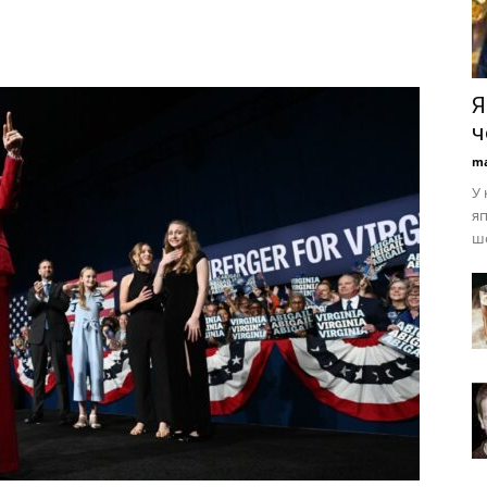
Я
ч
ma
У 
яп
шо