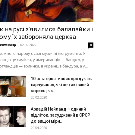
к на русі з’явилися балалайки і
ому їх забороняла церква
xwelhelp
-
02.02.2022
0
кожного народу є свої музичні інструменти. У
онців це сямісен, у американців — банджо, у
тландців — волинка, в українців бандура, а у...
10 альтернативних продуктів
харчування, які не такі вже й
корисні, як...
20.02.2020
Аркадій Нейланд – єдиний
підліток, засуджений в СРСР
до вищої міри...
20.04.2020