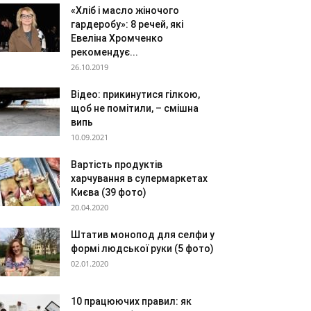
«Хліб і масло жіночого
гардеробу»: 8 речей, які
Евеліна Хромченко
рекомендує...
26.10.2019
Відео: прикинутися гілкою,
щоб не помітили, – смішна
випь
10.09.2021
Вартість продуктів
харчування в супермаркетах
Києва (39 фото)
20.04.2020
Штатив монопод для селфи у
формі людської руки (5 фото)
02.01.2020
10 працюючих правил: як