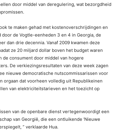
nellen door middel van deregulering, wat bezorgdheid
mpromissen.
 ook te maken gehad met kostenoverschrijdingen en
 door de Vogtle-eenheden 3 en 4 in Georgia, de
eer dan drie decennia. Vanaf 2009 kwamen deze
nadat ze 20 miljard dollar boven het budget waren
an de consument door middel van hogere
ers. De verkiezingsresultaten van deze week zagen
wee nieuwe democratische nutscommissarissen voor
n orgaan dat voorheen volledig uit Republikeinen
len van elektriciteitstarieven en het toezicht op
issen van de openbare dienst vertegenwoordigt een
dschap van Georgië, die een ontluikende ‘Nieuwe
eerspiegelt, ” verklaarde Hua.