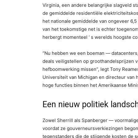
Virginia, een andere belangrijke slagveld s
de gemiddelde residentiële elektriciteitsk
het nationale gemiddelde van ongeveer 6,5
van het toekomstige net is echter toegenom
herbergt momenteel ‘ s werelds hoogste con
“Nu hebben we een boeman — datacenters,
deals veiligstellen op groothandelsprijzen 
hefboomwerking missen”, legt Tony Reames 
Universiteit van Michigan en directeur van 
hoge functies binnen het Amerikaanse Minis
Een nieuw politiek landsch
Zowel Sherrill als Spanberger — voormali
voordat ze gouverneursverkiezingen bego
tegenstanders die de stijgende kosten de s