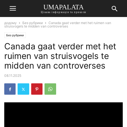
UMAPALATA
Цікава інформація та приколи
додому
Без рубрики
Canada gaat verder met het ruimen van
struisvogels te midden van controverses
Без рубрики
Canada gaat verder met het
ruimen van struisvogels te
midden van controverses
08.11.2025