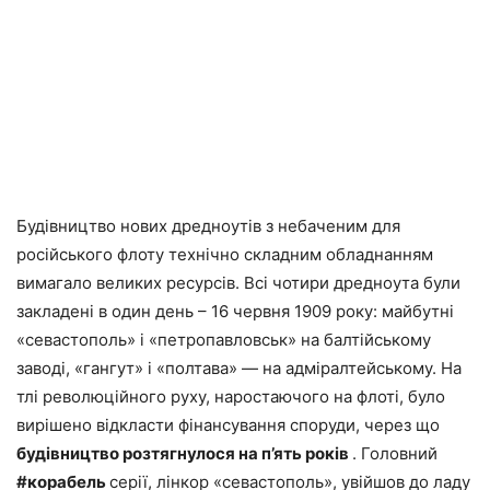
Будівництво нових дредноутів з небаченим для
російського флоту технічно складним обладнанням
вимагало великих ресурсів. Всі чотири дредноута були
закладені в один день – 16 червня 1909 року: майбутні
«севастополь» і «петропавловськ» на балтійському
заводі, «гангут» і «полтава» — на адміралтейському. На
тлі революційного руху, наростаючого на флоті, було
вирішено відкласти фінансування споруди, через що
будівництво розтягнулося на п’ять років
. Головний
#корабель
серії, лінкор «севастополь», увійшов до ладу