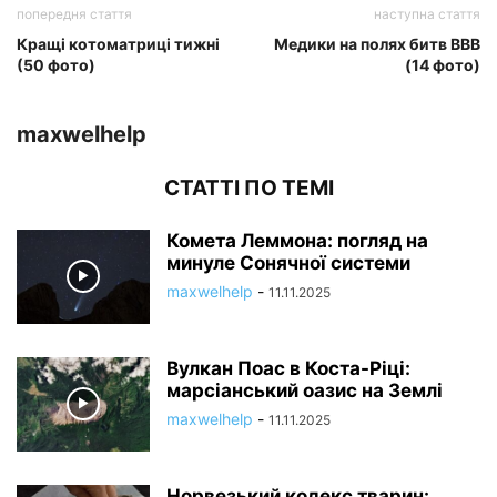
попередня стаття
наступна стаття
Кращі котоматриці тижні
Медики на полях битв ВВВ
(50 фото)
(14 фото)
maxwelhelp
СТАТТІ ПО ТЕМІ
Комета Леммона: погляд на
минуле Сонячної системи
maxwelhelp
-
11.11.2025
Вулкан Поас в Коста-Ріці:
марсіанський оазис на Землі
maxwelhelp
-
11.11.2025
Норвезький кодекс тварин: