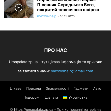
Пісенник Середнього Веге,
покритий тюленячою шкірою
maxwelhelp
-
10.11.2025
ПРО НАС
Umapalata.zp.ua - тут цікава інформація та приколи
зв'язатися з нами:
maxwelhelp@gmail.com
Цікаве
Приколи
Знаменитості
Гаджети
Авто
Подорожі
Дівчата
Українська
© https://umapalata.zp.ua - При копіюванні матеріалів