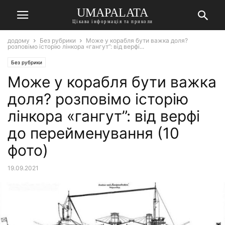
UMAPALATA
Цікава інформація та приколи
додому
Без рубрики
Може у корабля бути важка доля?
розповімо історію лінкора «гангут”: від верфі...
Без рубрики
Може у корабля бути важка
доля? розповімо історію
лінкора «гангут”: від верфі
до перейменування (10
фото)
19.09.2021