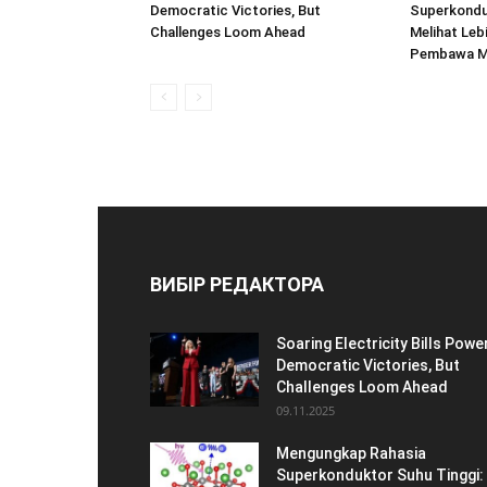
Democratic Victories, But
Superkondu
Challenges Loom Ahead
Melihat Leb
Pembawa M
ВИБІР РЕДАКТОРА
Soaring Electricity Bills Powe
Democratic Victories, But
Challenges Loom Ahead
09.11.2025
Mengungkap Rahasia
Superkonduktor Suhu Tinggi: