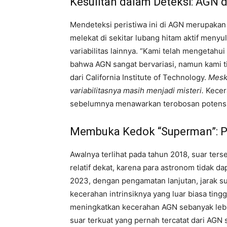
Kesulitan dalam Deteksi: AGN d
Mendeteksi peristiwa ini di AGN merupakan
melekat di sekitar lubang hitam aktif men
variabilitas lainnya. “Kami telah mengetahu
bahwa AGN sangat bervariasi, namun kami t
dari California Institute of Technology.
Mesk
variabilitasnya masih menjadi misteri.
Kecer
sebelumnya menawarkan terobosan potensi
Membuka Kedok “Superman”: 
Awalnya terlihat pada tahun 2018, suar ters
relatif dekat, karena para astronom tidak d
2023, dengan pengamatan lanjutan, jarak s
kecerahan intrinsiknya yang luar biasa tingg
meningkatkan kecerahan AGN sebanyak lebih 
suar terkuat yang pernah tercatat dari AGN s