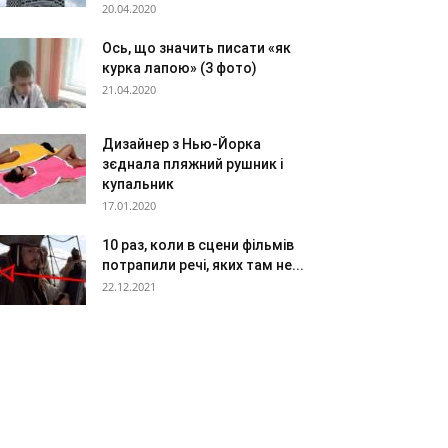
20.04.2020
Ось, що значить писати «як
курка лапою» (3 фото)
21.04.2020
Дизайнер з Нью-Йорка
зєднала пляжний рушник і
купальник
17.01.2020
10 раз, коли в сцени фільмів
потрапили речі, яких там не...
22.12.2021