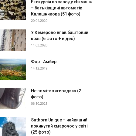
Екскурсія по заводу «Іжмаш»
– батьківщині автоматів
Калашникова (51 фото)
20.04.2020
У Кемерово впав баштовий
кран (6 фото + відео)
11.03.2020
Форт Амбер
14.12.2019
Не помітив «гвоздик» (2
фото)
06.10.2021
Sathorn Unique – найвищий
покинутий хмарочос у світі
(25 фото)