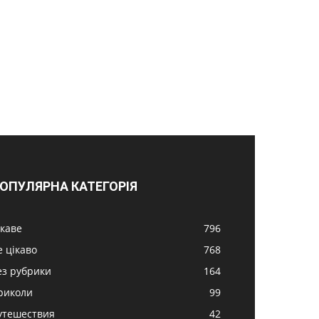
ОПУЛЯРНА КАТЕГОРІЯ
ікаве
796
е цікаво
768
ез рубрики
164
риколи
99
утешествия
42