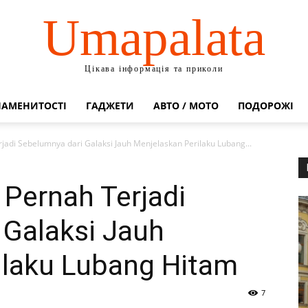
Umapalata
Цікава інформація та приколи
НАМЕНИТОСТІ
ГАДЖЕТИ
АВТО / МОТО
ПОДОРОЖІ
adi Sebelumnya dari Galaksi Jauh Menjelaskan Perilaku Lubang...
Pernah Terjadi
 Galaksi Jauh
ilaku Lubang Hitam
7