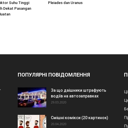
ktor Suhu Tinggi:
Pleiades dan Uranus
ih Dekat Pasangan
uatan
ПОПУЛЯРНІ ПОВІДОМЛЕННЯ
П
r
За що даішники штрафують
Ц
водіїв на автозаправках
Ц
29.03.2020
Б
П
Смішні комікси (20 картинок)
20.04.2020
П