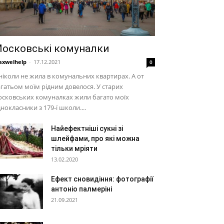
осковські комуналки
xwelhelp
-
17.12.2021
0
ніколи не жила в комунальних квартирах. А от
гатьом моїм рідним довелося. У старих
сковських комуналках жили багато моїх
нокласники з 179-ї школи....
Найефектніші сукні зі
шлейфами, про які можна
тільки мріяти
13.02.2020
Ефект сновидіння: фотографії
антоніо палмеріні
21.09.2021