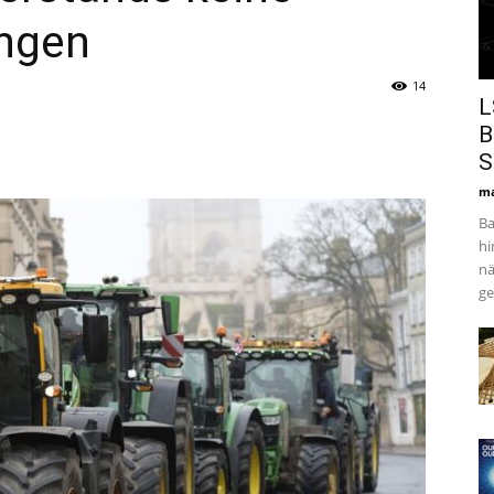
ngen
14
L
B
S
ma
Ba
hi
nä
ge