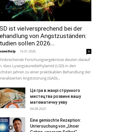
SD ist vielversprechend bei der
ehandlung von Angstzuständen:
tudien sollen 2026...
xwelhelp
-
16.01.2026
0
hnbrechende Forschungsergebnisse deuten darauf
n, dass Lysergsäurediethylamid (LSD) in den
chsten Jahren zu einer praktikablen Behandlung der
neralisierten Angststörung (GAD)...
Ця гра в жанрі струнного
мистецтва розвине вашу
математичну уяву
04.08.2025
Eine gemischte Rezeption:
Untersuchung von „Unser