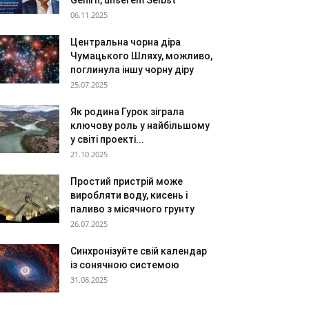
Gehirn, unserem Selbst“
06.11.2025
Центральна чорна діра
Чумацького Шляху, можливо,
поглинула іншу чорну діру
25.07.2025
Як родина Гурок зіграла
ключову роль у найбільшому
у світі проекті...
21.10.2025
Простий пристрій може
виробляти воду, кисень і
паливо з місячного грунту
26.07.2025
Синхронізуйте свій календар
із сонячною системою
31.08.2025