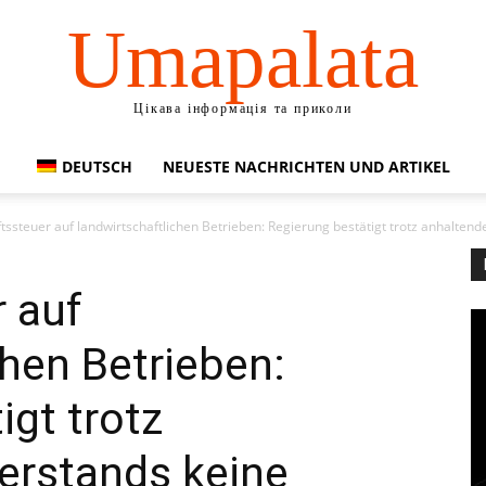
Umapalata
Цікава інформація та приколи
DEUTSCH
NEUESTE NACHRICHTEN UND ARTIKEL
tssteuer auf landwirtschaftlichen Betrieben: Regierung bestätigt trotz anhalte
 auf
chen Betrieben:
igt trotz
erstands keine