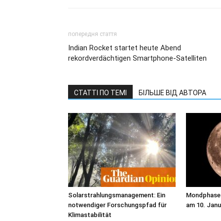
попередня стаття
Indian Rocket startet heute Abend
rekordverdächtigen Smartphone-Satelliten
СТАТТІ ПО ТЕМІ
БІЛЬШЕ ВІД АВТОРА
Solarstrahlungsmanagement: Ein
Mondphase h
notwendiger Forschungspfad für
am 10. Janu
Klimastabilität