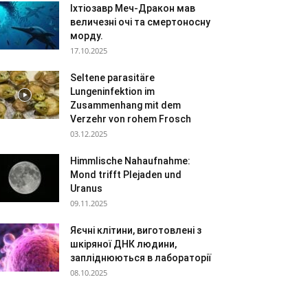
Іхтіозавр Меч-Дракон мав
величезні очі та смертоносну
морду.
17.10.2025
Seltene parasitäre
Lungeninfektion im
Zusammenhang mit dem
Verzehr von rohem Frosch
03.12.2025
Himmlische Nahaufnahme:
Mond trifft Plejaden und
Uranus
09.11.2025
Яєчні клітини, виготовлені з
шкіряної ДНК людини,
запліднюються в лабораторії
08.10.2025