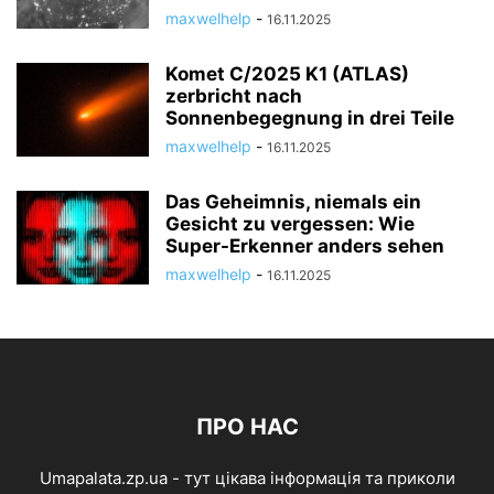
maxwelhelp
-
16.11.2025
Komet C/2025 K1 (ATLAS)
zerbricht nach
Sonnenbegegnung in drei Teile
maxwelhelp
-
16.11.2025
Das Geheimnis, niemals ein
Gesicht zu vergessen: Wie
Super-Erkenner anders sehen
maxwelhelp
-
16.11.2025
ПРО НАС
Umapalata.zp.ua - тут цікава інформація та приколи