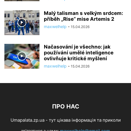
Malý talisman s velkým srdcem:
příběh „Rise“ mise Artemis 2
maxwelhelp
-
15.04.2026
Načasování je všechno: jak
používání umělé inteligence
ovlivňuje kritické myšlení
maxwelhelp
-
15.04.2026
ПРО НАС
Umapalata.zp.ua - тут цікава інформація та приколи
зв'язатися з нами:
maxwelhelp@gmail.com