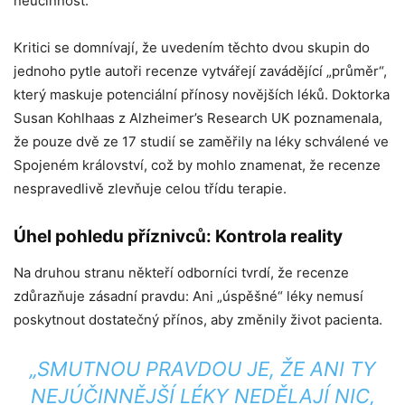
neúčinnost.
Kritici se domnívají, že uvedením těchto dvou skupin do
jednoho pytle autoři recenze vytvářejí zavádějící „průměr“,
který maskuje potenciální přínosy novějších léků. Doktorka
Susan Kohlhaas z Alzheimer’s Research UK poznamenala,
že pouze dvě ze 17 studií se zaměřily na léky schválené ve
Spojeném království, což by mohlo znamenat, že recenze
nespravedlivě zlevňuje celou třídu terapie.
Úhel pohledu příznivců: Kontrola reality
Na druhou stranu někteří odborníci tvrdí, že recenze
zdůrazňuje zásadní pravdu: Ani „úspěšné“ léky nemusí
poskytnout dostatečný přínos, aby změnily život pacienta.
„SMUTNOU PRAVDOU JE, ŽE ANI TY
NEJÚČINNĚJŠÍ LÉKY NEDĚLAJÍ NIC,