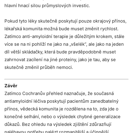
hlavní hnací silou průmyslových investic.
Pokud tyto léky skutečně poskytují pouze okrajový přínos,
lékařská komunita možná bude muset změnit rychlost.
Zatímco anti-amyloidní terapie je důležitým krokem, stále
více se na ni pohlíží ne jako na „všelék“, ale jako na jeden
díl větší skládačky, která bude pravděpodobně muset
zahrnovat zacílení na jiné proteiny, jako je tau, aby se
skutečně změnil průběh nemoci.
Závěr
Zatímco Cochranův přehled naznačuje, že současná
antiamyloidní léčiva poskytují pacientům zanedbatelný
přínos, vědecká komunita je rozdělena na to, zda jde o
konečné selhání, nebo o výsledek chybné generalizace
důkazů. Bez ohledu na výsledek zjištění zdůrazňují
naléhavou potřebu nalézt rozmanitější a účinnější