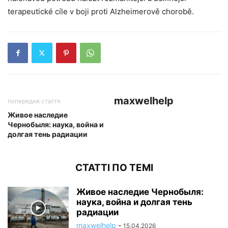
terapeutické cíle v boji proti Alzheimerově chorobě.
maxwelhelp
попередня стаття
Живое наследие
Чернобыля: наука, война и
долгая тень радиации
СТАТТІ ПО ТЕМІ
Живое наследие Чернобыля:
наука, война и долгая тень
радиации
maxwelhelp
-
15.04.2026