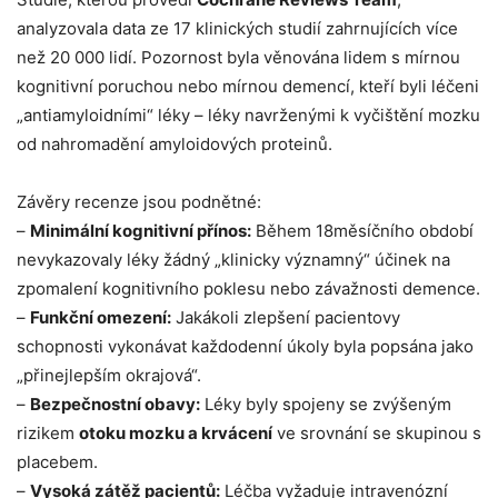
analyzovala data ze 17 klinických studií zahrnujících více
než 20 000 lidí. Pozornost byla věnována lidem s mírnou
kognitivní poruchou nebo mírnou demencí, kteří byli léčeni
„antiamyloidními“ léky – léky navrženými k vyčištění mozku
od nahromadění amyloidových proteinů.
Závěry recenze jsou podnětné:
–
Minimální kognitivní přínos:
Během 18měsíčního období
nevykazovaly léky žádný „klinicky významný“ účinek na
zpomalení kognitivního poklesu nebo závažnosti demence.
–
Funkční omezení:
Jakákoli zlepšení pacientovy
schopnosti vykonávat každodenní úkoly byla popsána jako
„přinejlepším okrajová“.
–
Bezpečnostní obavy:
Léky byly spojeny se zvýšeným
rizikem
otoku mozku a krvácení
ve srovnání se skupinou s
placebem.
–
Vysoká zátěž pacientů:
Léčba vyžaduje intravenózní