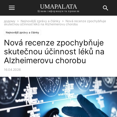
UMAPALATA
Цікава інформація та приколи
додому
Nejnovější zprávy a články
Nová recenze zpochybňuje
skutečnou účinnost léků na Alzheimerovu chorobu
Nejnovější zprávy a články
Nová recenze zpochybňuje
skutečnou účinnost léků na
Alzheimerovu chorobu
16.04.2026