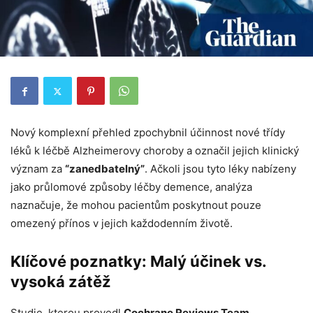
Nový komplexní přehled zpochybnil účinnost nové třídy
léků k léčbě Alzheimerovy choroby a označil jejich klinický
význam za
“zanedbatelný”
. Ačkoli jsou tyto léky nabízeny
jako průlomové způsoby léčby demence, analýza
naznačuje, že mohou pacientům poskytnout pouze
omezený přínos v jejich každodenním životě.
Klíčové poznatky: Malý účinek vs.
vysoká zátěž
Studie, kterou provedl
Cochrane Reviews Team
,